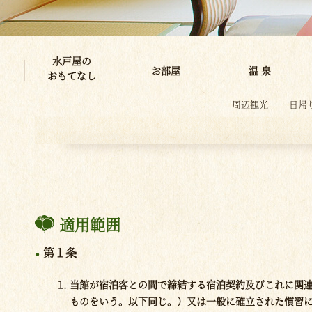
水戸屋の
お部屋
温 泉
おもてなし
周辺観光
日帰
適用範囲
第１条
当館が宿泊客との間で締結する宿泊契約及びこれに関
ものをいう。以下同じ。）又は一般に確立された慣習