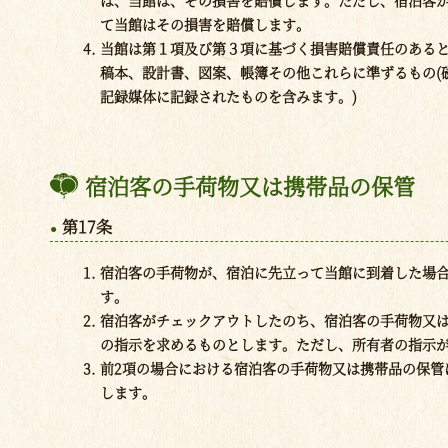
は、当館は、その損害を賠償します。ただし、宿泊客か
て当館はその損害を賠償します。
当館は第１項及び第３項に基づく損害賠償責任のある
稿本、設計書、図案、帳簿その他これらに準ずるもの(
記録媒体に記録されたものを含みます。)
宿泊客の手荷物又は携帯品の保管
第17条
宿泊客の手荷物が、宿泊に先立って当館に到着した場
す。
宿泊客がチェックアウトしたのち、宿泊客の手荷物又
の指示を求めるものとします。ただし、所有者の指示が
前2項の場合における宿泊客の手荷物又は携帯品の保管
します。