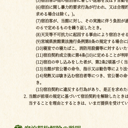
(5)宿泊客が他の宿泊客に著しい迷惑を及ぼす言動
(6)宿泊に関し暴力的要求行為が行われ、又は合理
求める場合は除く。)。
(7)宿泊客が、当館に対し、その実施に伴う負担
の６で定めるものを繰り返したとき。
(8)天災等不可抗力に起因する事由により宿泊させ
(9)宮城県旅館業法施行条例第8条の規定する場合
(10)寝室での寝たばこ、消防用設備等に対するい
(11)宿泊契約成立後に第4条(10)に定めることが
(12)宿泊の申し込みをした者が、第2条2頃基づ
(13)当館が官公署の命令、指示又は勧告等により
(14)発熱又は咳き込む宿泊者等につき、官公署
き。
(15)宿泊契約に違反する行為があり、是正を求め
当館が前項の規定に基づいて宿泊契約を解除したとき
当することを理由とするときは、いまだ提供を受けて