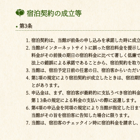
宿泊契約の成立等
第3条
宿泊契約は、当館が前条の申し込みを承諾した時に成
当館がインターネットサイトに誤った宿泊料金を提示
料金がその前後の期日の宿泊料金に比べて著しく低廉
法上の錯誤による承諾であることから、宿泊契約を取
当館は、宿泊予定日前の任意の日、宿泊客からいただ
第1項の規定により宿泊契約が成立したときは、宿泊期
とがあります。
申込金は、まず、宿泊客が最終的に支払うべき宿泊料
第１3条の規定による料金の支払いの際に返還します。
第4項の申込金を同項の規定により当館が指定した日
当館がその旨を宿泊客に告知した場合に限ります。
当館は、宿泊客のチェックイン時に宿泊料金を請求し