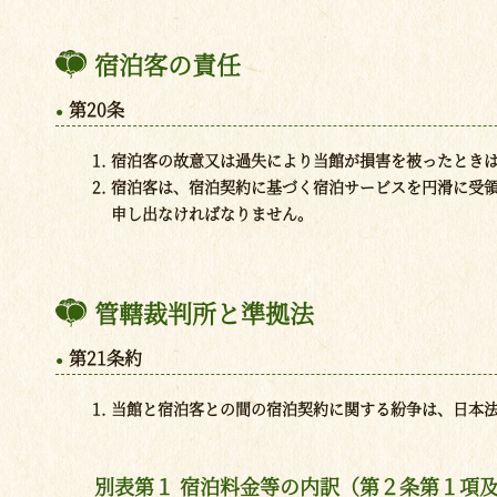
宿泊客の責任
第20条
宿泊客の故意又は過失により当館が損害を被ったとき
宿泊客は、宿泊契約に基づく宿泊サービスを円滑に受
申し出なければなりません。
管轄裁判所と準拠法
第21条約
当館と宿泊客との間の宿泊契約に関する紛争は、日本
別表第１ 宿泊料金等の内訳（第２条第１項及