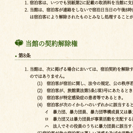
宿泊客は、いつでも別紙第2に記載の取消料を当館に支
当館は、宿泊客が連絡をしないで宿泊日当日の午後8時
は宿泊客により解除されたものとみなし処理することが
当館の契約解除権
第8条
当館は、次に掲げる場合においては、宿泊契約を解除
のではありません。
(1) 宿泊客が宿泊に関し、法令の規定、公の秩
(2) 宿泊客が、旅館業法第5条1項3号にあたると
(3) 宿泊客が特定感染症の患者等であるとき。
(4) 宿泊客が次のイからハのいずれかに該当する
イ 暴力団、暴力団員、暴力団準構成員又は暴
ロ 暴力団又は暴力団員が事業活動を支配する
ハ 法人でその役員のうちに暴力団員に該当す