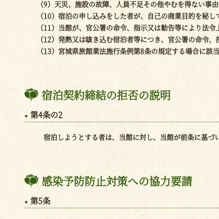
（9）天災、施設の故障、人員不足その他やむを得ない事
（10）宿泊の申し込みをした者が、自己の商業目的を秘し
（11）当館が、官公署の命令、指示又は勧告等により法令
（12）発熱又は咳き込む宿泊者等につき、官公署の命令
（13）宮城県旅館業法施行条例第8条の規定する場合に該
宿泊契約締結の拒否の説明
第4条の2
宿泊しようとする者は、当館に対し、当館が前条に基づい
感染予防防止対策への協力要請
第5条