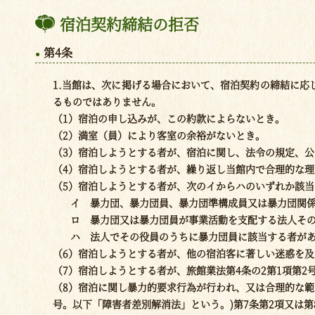
宿泊契約締結の拒否
第4条
1.当館は、次に掲げる場合において、宿泊契約の締結に
るものではありません。
（1）宿泊の申し込みが、この約款によらないとき。
（2）満室（員）により客室の余裕がないとき。
（3）宿泊しようとする者が、宿泊に関し、法令の規定、
（4）宿泊しようとする者が、繰り返し当館内で合理的な
（5）宿泊しようとする者が、次のイからハのいずれか該
イ 暴力団、暴力団員、暴力団準構成員又は暴力団関
ロ 暴力団又は暴力団員が事業活動を支配する法人そ
ハ 法人でその役員のうちに暴力団員に該当する者が
（6）宿泊しようとする者が、他の宿泊客に著しい迷惑を
（7）宿泊しようとする者が、旅館業法第4条の2第1項第2
（8）宿泊に関し暴力的要求行為が行われ、又は合理的な範
号。以下「障害者差別解消法」という。)第7条第2項又は第