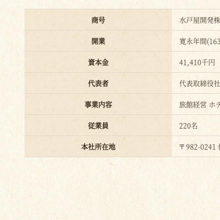
商号
水戸屋開発
開業
寛永年間(16
資本金
41,410千円
代表者
代表取締役社
事業内容
旅館経営 ホ
従業員
220名
本社所在地
〒982-02