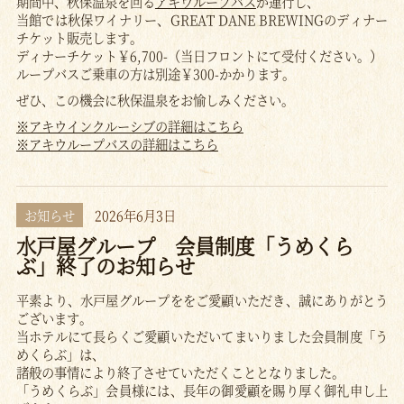
期間中、秋保温泉を回る
アキウループバス
が運行し、
当館では秋保ワイナリー、GREAT DANE BREWINGのディナー
チケット販売します。
ディナーチケット￥6,700-（当日フロントにて受付ください。）
ループバスご乗車の方は別途￥300-かかります。
ぜひ、この機会に秋保温泉をお愉しみください。
※アキウインクルーシブの詳細はこちら
※アキウループバスの詳細はこちら
お知らせ
2026年6月3日
水戸屋グループ 会員制度「うめくら
ぶ」終了のお知らせ
平素より、水戸屋グループををご愛顧いただき、誠にありがとう
ございます。
当ホテルにて長らくご愛顧いただいてまいりました会員制度「う
めくらぶ」は、
諸般の事情により終了させていただくこととなりました。
「うめくらぶ」会員様には、長年の御愛顧を賜り厚く御礼申し上