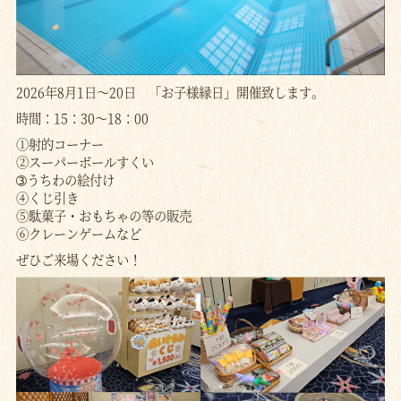
2026年8月1日～20日 「お子様縁日」開催致します。
時間：15：30～18：00
①射的コーナー
②スーパーボールすくい
➂うちわの絵付け
④くじ引き
⑤駄菓子・おもちゃの等の販売
⑥クレーンゲームなど
ぜひご来場ください！