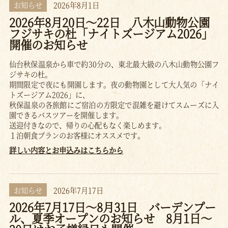
お知らせ
2026年8月1日
2026年8月20日～22日 八木山動物公園
フジサキの杜「ナイトズージアム2026」
開催のお知らせ
仙台秋保温泉から車で約30分の、東北最大級の八木山動物公園フ
ジサキの杜。
期間限定で夜にも開園します。夜の動物園として大人気の「ナイ
トズージアム2026」に、
秋保温泉の各旅館にご宿泊の方限定で混雑を避けてスムーズに入
園できるバスツアーを開催します。
送迎付きなので、帰りの心配もなく楽しめます。
１泊朝食プランのお客様にオススメです。
詳しい内容とお申込みはこちらから
お知らせ
2026年7月17日
2026年7月17日～8月31日 バーデンプー
ル、夏季オープンのお知らせ 8月1日～