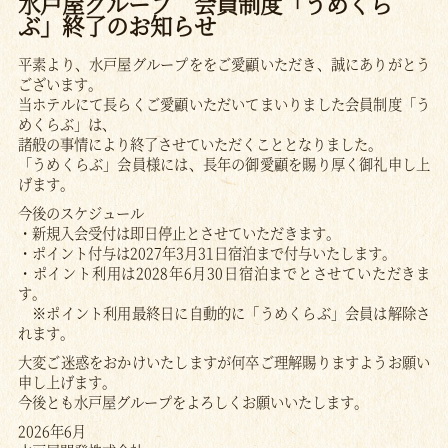
水戸屋グループ 会員制度「うめくら
ぶ」終了のお知らせ
平素より、水戸屋グループををご愛顧いただき、誠にありがとう
ございます。
当ホテルにて長らくご愛顧いただいてまいりました会員制度「う
めくらぶ」は、
諸般の事情により終了させていただくこととなりました。
「うめくらぶ」会員様には、長年の御愛顧を賜り厚く御礼申し上
げます。
今後のスケジュール
・新規入会受付は即日停止とさせていただきます。
・ポイント付与は2027年3月31日宿泊まで付与いたします。
・ポイント利用は2028年6月30日宿泊までとさせていただきま
す。
※ポイント利用最終日に自動的に「うめくらぶ」会員は解除さ
れます。
大変ご迷惑をおかけいたしますが何卒ご理解賜りますようお願い
申し上げます。
今後とも水戸屋グループをよろしくお願いいたします。
2026年6月