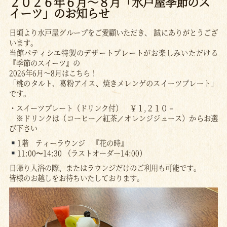
２０２６年６月～８月「水戸屋季節のス
イーツ」のお知らせ
日頃より水戸屋グループをご愛顧いただき、 誠にありがとうござ
います。
当館パティシエ特製のデザートプレートがお楽しみいただける
『季節のスイーツ』の
2026年6月～8月はこちら！
「桃のタルト、葛粉アイス、焼きメレンゲのスイーツプレート」
です。
・スイーツプレート（ドリンク付） ￥１,２１０－
※ドリンクは（コーヒー／紅茶／オレンジジュース）からお選
び下さい
1階 ティーラウンジ 『花の時』
11:00〜14:30 （ラストオーダー14:00）
日帰り入浴の際、またはラウンジだけのご利用も可能です。
皆様のお越しをお待ちいたしております。